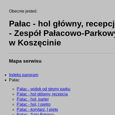
Obecnie jesteś:
Pałac - hol główny, recepc
- Zespół Pałacowo-Parkow
w Koszęcinie
Mapa serwisu
Indeks panoram
Pałac
Pałac - widok od strony parku
Pałac - hol główny, recepcja
Pałac - hol, parter
Pałac - hol, I piętro
Pałac - korytarz, I pięto
Pałac - Sala Balowa