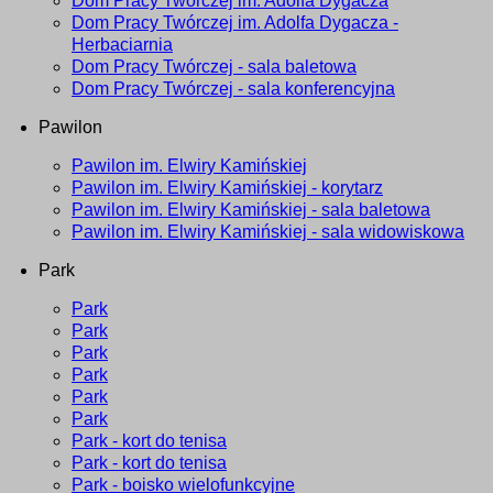
Dom Pracy Twórczej im. Adolfa Dygacza
Dom Pracy Twórczej im. Adolfa Dygacza -
Herbaciarnia
Dom Pracy Twórczej - sala baletowa
Dom Pracy Twórczej - sala konferencyjna
Pawilon
Pawilon im. Elwiry Kamińskiej
Pawilon im. Elwiry Kamińskiej - korytarz
Pawilon im. Elwiry Kamińskiej - sala baletowa
Pawilon im. Elwiry Kamińskiej - sala widowiskowa
Park
Park
Park
Park
Park
Park
Park
Park - kort do tenisa
Park - kort do tenisa
Park - boisko wielofunkcyjne